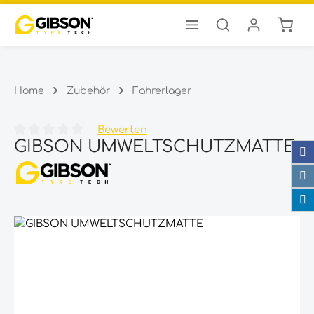
Ware
Zum Hauptinhalt springen
Home
Zubehör
Fahrerlager
Bewerten
GIBSON UMWELTSCHUTZMATTE
Durchschnittliche Bewertung von 0 von 5 Sternen
Bildergalerie überspringen