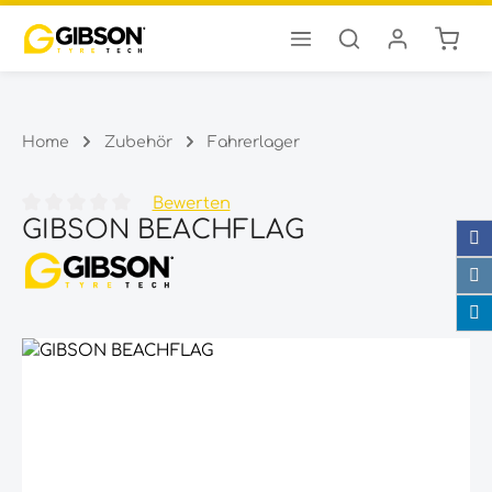
Ware
Zum Hauptinhalt springen
Home
Zubehör
Fahrerlager
Bewerten
GIBSON BEACHFLAG
Durchschnittliche Bewertung von 0 von 5 Sternen
Bildergalerie überspringen