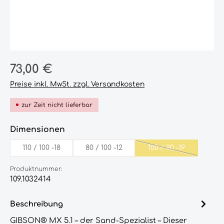
Regulärer Preis:
73,00 €
Preise inkl. MwSt. zzgl. Versandkosten
zur Zeit nicht lieferbar
auswählen
Dimensionen
110‎ ‎/‎ 100‎ ‎-18‎‎
80‎ /‎ 100‎ -12‎
100‎ /‎ 90‎ -19‎
(Diese Option ist 
Produktnummer:
109.1032414
Beschreibung
GIBSON® MX 5.1 – der Sand-Spezialist – Dieser