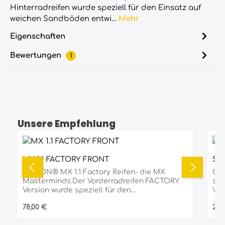
Hinterradreifen wurde speziell für den Einsatz auf
weichen Sandböden entwi…
Mehr
Eigenschaften
Bewertungen
1
Unsere Empfehlung
Produktgalerie überspringen
Durchschnittliche Bewertung von 5 vo
MX 1.1 FACTORY FRONT
SC
GIBSON® MX 1.1 Factory Reifen- die MX
GIB
Masterminds.Der Vorderradreifen FACTORY
sei
Version wurde speziell für den
Ver
professionellen Wettbewerbseinsatz von der
zeichne
Regulärer Preis:
Reg
78,00 €
21,
GIBSON®TYRE TECH “Factory-Tyre“
dur
entwickelt. Alle FACTORY-Reifen sind maximal
sel