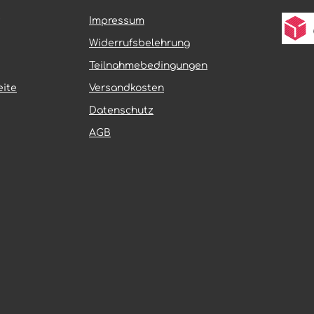
An- und Ausziehen Einheitsgröße:
Passt über normale Kleidung;
Impressum
flexibler Schnitt für verschie
Körpergrößen Einsatzbereich: Ideal
Widerrufsbelehrung
für Bau- und Straßenarbeiter,
Logistik, Fahrradfahrer und
Teilnahmebedingungen
Fußgänger Zertifizierung: Die EN
ite
Versandkosten
ISO 20471:2013 + A1:2016-Zertif
bestätigt, dass die Weste die
Datenschutz
Anforderungen an Leuchtkraf
Reflexionsfähigkeit für
AGB
professionelle Umgebungen er
Ein unverzichtbares
Sicherheitsaccessoire für Ber
mit hohem Verkehrsaufkomme
schlecht beleuchtete Umgeb