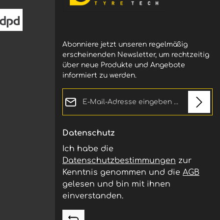
Schnitt Weiche St
Inne
dene
GIBSON Log
Aussch
Abonniere jetzt unseren regelmäßig
erscheinenden Newsletter, um rechtzeitig
izierung
über neue Produkte und Angebote
informiert zu werden.
t und
E-Mail-Adresse*
füllt.
eiche
n oder
Datenschutz
ungen
Ich habe die
Datenschutzbestimmungen
zur
Kenntnis genommen und die
AGB
gelesen und bin mit ihnen
einverstanden.