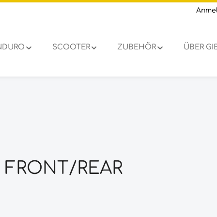
Anme
NDURO
SCOOTER
ZUBEHÖR
ÜBER G
2 FRONT/REAR