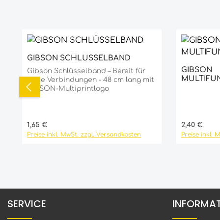
Produktgalerie überspringen
GIBSON SCHLÜSSELBAND
Details
GIBSON
Gibson Schlüsselband – Bereit für
Produ
MULTIFU
feste Verbindungen - 48 cm lang mit
GIBSON-Multiprintlogo
Regulärer Preis:
Regulärer P
1,65 €
2,40 €
Preise inkl. MwSt. zzgl. Versandkosten
Preise inkl. 
SERVICE
INFORMA