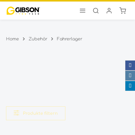
Ware
Zum Hauptinhalt springen
Home
Zubehör
Fahrerlager
Produkte filtern