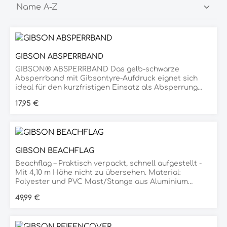
GIBSON ABSPERRBAND
GIBSON® ABSPERRBAND Das gelb-schwarze
Absperrband mit Gibsontyre-Aufdruck eignet sich
ideal für den kurzfristigen Einsatz als Absperrung
oder zur Markierung von Hindernissen. Ein
Regulärer Preis:
17,95 €
unverzichtbares Must-have für jeden Händler auf der
Rennstrecke. Rollenlänge: 250 m pro Rolle
Rollenbreite: 8 cm Eigenschaften: schnell und
unkompliziert abrollbar Ideal für den professionellen
und flexiblen Einsatz!
GIBSON BEACHFLAG
Beachflag – Praktisch verpackt, schnell aufgestellt -
Mit 4,10 m Höhe nicht zu übersehen. Material:
Polyester und PVC Mast/Stange aus Aluminium
Metallständerfuß Ø 59 cm Zum Beschweren: PVC-
Regulärer Preis:
49,99 €
Wassersack Ø 53 cm (inkl.)
Durchschnittliche Bewertung von 5 