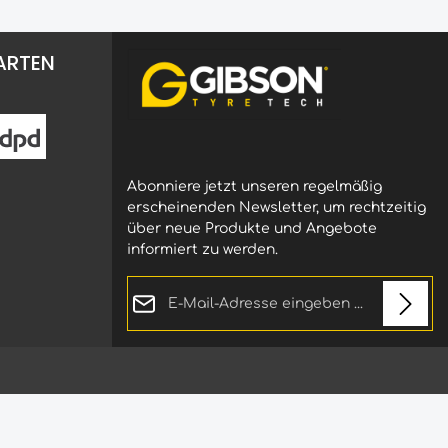
ARTEN
Abonniere jetzt unseren regelmäßig
erscheinenden Newsletter, um rechtzeitig
über neue Produkte und Angebote
informiert zu werden.
E-Mail-Adresse*
Loading...
Datenschutz
Die mit einem Stern (*) markierten
Ich habe die
Felder sind Pflichtfelder.
Gib die oben abgebildeten Zeichen ein, um
Datenschutzbestimmungen
zur
fortzufahren
*
Kenntnis genommen und die
AGB