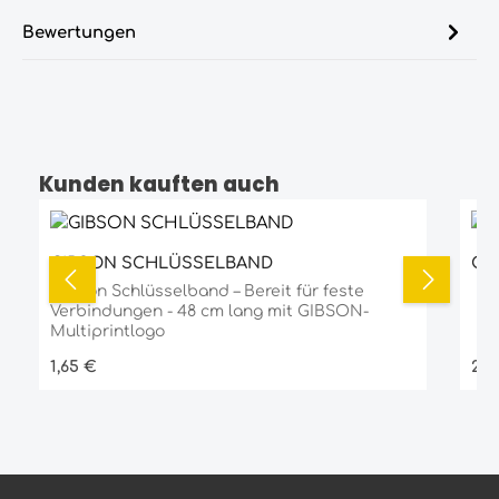
Bewertungen
Kunden kauften auch
Produktgalerie überspringen
GIBSON SCHLÜSSELBAND
GI
Gibson Schlüsselband – Bereit für feste
Verbindungen - 48 cm lang mit GIBSON-
Multiprintlogo
Regulärer Preis:
Reg
1,65 €
2,4