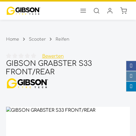
Ware
Zum Hauptinhalt springen
Home
Scooter
Reifen
Bewerten
GIBSON GRABSTER S33
Durchschnittliche Bewertung von 0 von 5 Sternen
FRONT/REAR
Bildergalerie überspringen