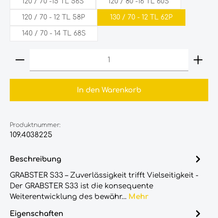
120 / 70 -15 TL 56S
120 / 80 -16 TL 60S
120‎ /‎ 70‎ - 12 TL 58P
130 / 70 - 12 TL 62P
140 / 70 - 14 TL 68S
Produkt Anzahl: Gib den gewünschten Wert ein
In den Warenkorb
Produktnummer:
109.4038225
Beschreibung
GRABSTER S33 – Zuverlässigkeit trifft Vielseitigkeit -
Der GRABSTER S33 ist die konsequente
Weiterentwicklung des bewähr…
Mehr
Eigenschaften