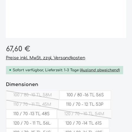
Regulärer Preis:
67,60 €
Preise inkl. MwSt. zzgl. Versandkosten
Sofort verfügbar, Lieferzeit: 1-3 Tage
(Ausland abweichend)
auswählen
Dimensionen
100 / 80 -10 TL 58M
100 / 80 -16 TL 56S
(Diese Option ist zurzeit nicht verfügbar.)
110 / 70 - 11 TL 45M
110 / 70 - 12 TL 53P
(Diese Option ist zurzeit nicht verfügbar.)
110 / 70 -13 TL 48S
120 / 70 - 10 TL 54M
(Diese Option ist zurzeit 
120 / 70 - 11 TL 56L
120 / 70 -14 TL 61S