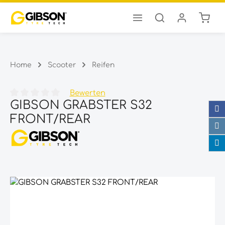
Ware
Zum Hauptinhalt springen
Home
Scooter
Reifen
Bewerten
GIBSON GRABSTER S32
Durchschnittliche Bewertung von 0 von 5 Sternen
FRONT/REAR
Bildergalerie überspringen