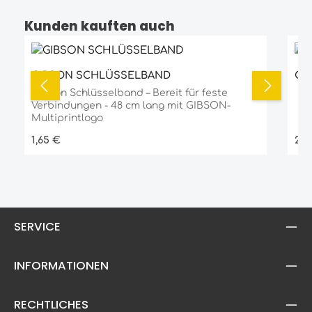
Kunden kauften auch
Produktgalerie überspringen
GIBSON SCHLÜSSELBAND
GI
Gibson Schlüsselband – Bereit für feste
Verbindungen - 48 cm lang mit GIBSON-
Multiprintlogo
Regulärer Preis:
Reg
1,65 €
2,4
SERVICE
INFORMATIONEN
RECHTLICHES