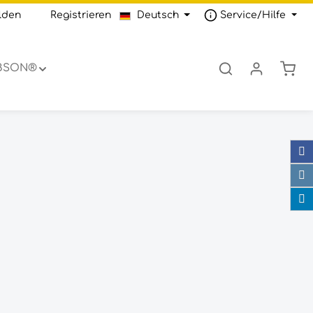
lden
oder
Registrieren
Deutsch
Service/Hilfe
Ware
IBSON®