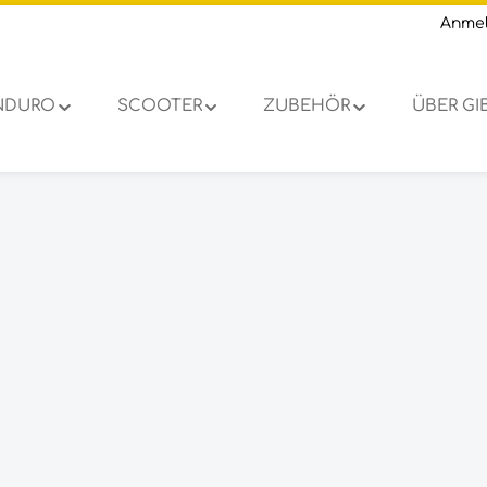
Anme
NDURO
SCOOTER
ZUBEHÖR
ÜBER G