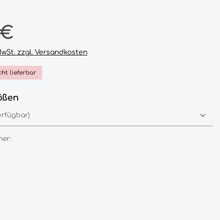
reis:
 €
 MwSt. zzgl. Versandkosten
cht lieferbar
auswählen
ößen
er: