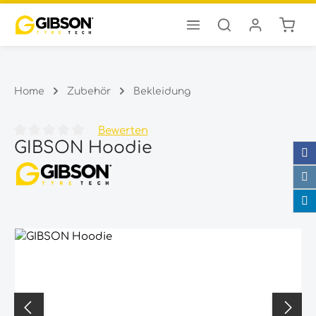
Ware
Zum Hauptinhalt springen
Home
Zubehör
Bekleidung
Bewerten
GIBSON Hoodie
Durchschnittliche Bewertung von 0 von 5 Sternen
Bildergalerie überspringen