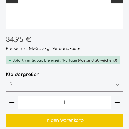
Regulärer Preis:
34,95 €
Preise inkl. MwSt. zzgl. Versandkosten
Sofort verfügbar, Lieferzeit: 1-3 Tage
(Ausland abweichend)
auswählen
Kleidergrößen
Produkt Anzahl: Gib den gewünschten Wert ein
In den Warenkorb