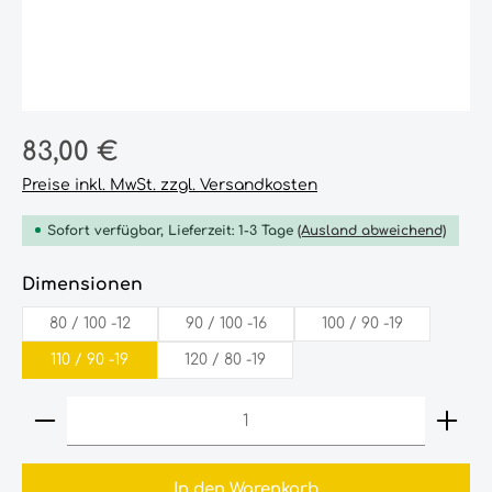
Regulärer Preis:
83,00 €
Preise inkl. MwSt. zzgl. Versandkosten
Sofort verfügbar, Lieferzeit: 1-3 Tage
(Ausland abweichend)
auswählen
Dimensionen
80‎ /‎ 100‎ -12‎
90‎ /‎ 100‎ -16‎
100‎ /‎ 90‎ -19‎
110‎ /‎ 90‎ -19‎
120‎ /‎ 80‎ -19‎
Produkt Anzahl: Gib den gewünschten Wert ein
In den Warenkorb