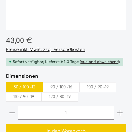
Regulärer Preis:
43,00 €
Preise inkl. MwSt. zzgl. Versandkosten
Sofort verfügbar, Lieferzeit: 1-3 Tage
(Ausland abweichend)
auswählen
Dimensionen
80‎ /‎ 100‎ -12‎
90‎ /‎ 100‎ -16‎
100‎ /‎ 90‎ -19‎
110‎ /‎ 90‎ -19‎
120‎ /‎ 80‎ -19‎
Produkt Anzahl: Gib den gewünschten Wert ein
In den Warenkorb