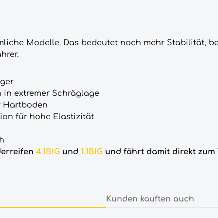
mmliche Modelle. Das bedeutet noch mehr Stabilität,
hrer.
eger
h in extremer Schräglage
r Hartboden
on für hohe Elastizität
ch
derreifen
4.1BIG
und
1.1BIG
und fährt damit direkt zum 
Kunden kauften auch