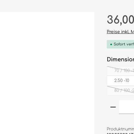
Regulärer P
36,0
Preise inkl.
Sofort verf
Dimensio
70­ /­ 100­ 
(D
2.50‎ -10‎
80‎ /‎ 100‎ -2
(Dies
Produkt
Produktnumm