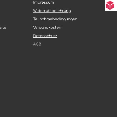
hitzebeständig und
GIBSON® MX 5.1 ultraleicht u
Impressum
gegen dynamische
sehr flexibel und sorgt neben
; ihre spezielle
optimaler Performance für ei
Widerrufsbelehrung
bsmischung und die
lange Haltbarkeit. Perfektes
it Polyestergewebe sind
„Schaufeldesign“ der Stollen –
Teilnahmebedingungen
 den professionellen
speziell für Sandstrecken ent
ite
Versandkosten
z ausgelegt – für
Mittel- und Schulterstollen li
elastbarkeit bei
einem Radienverlauf (wie eine
Datenschutz
Kontrolle. Für das
Schaufel) Greift extrem gut in
aining empfehlen wir die
Tiefsand, garantiert absolute
AGB
X-Version.
Vortrieb und schnelle
sreifen – für Motocross-
Selbstreinigung Breitere
ambitionierte Sportfahrer
Außenstollen bieten in Schrä
as tägliche Training
höchste Stabilität und knicke
e
weg Mit 18″ Größe auch im Enduro-
bsmischung
Trainingsbereich einsetzbar
inlage mit
Ultraleichte Bauart und softe
be Extrem
Karkassenkonstruktion garant
sfähig und
hohe Elastizität Erhältlich auch in
uf allen
relevanten Junior-Cross-Größ
 einsetzbar,
nkt auch auf Hartboden