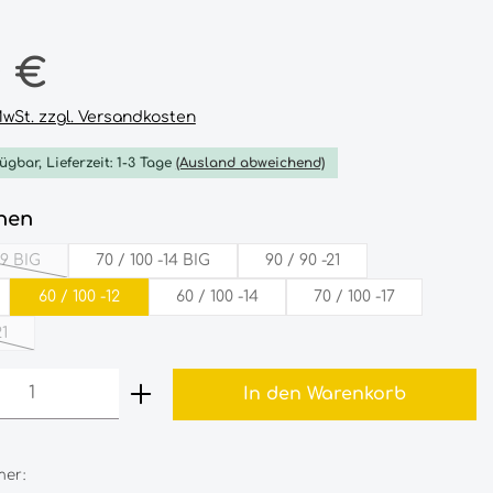
reis:
0 €
 MwSt. zzgl. Versandkosten
ügbar, Lieferzeit: 1-3 Tage
(Ausland abweichend)
auswählen
nen
-19­ BIG
70­ /‎­­ 100‎­ -14­ ­BIG
90‎ /‎ 90‎ -21‎
iese Option ist zurzeit nicht verfügbar.)
60‎ /‎ 100‎ -12‎
60‎ /‎ 100‎ -14‎
70‎ /‎ 100‎ -17‎
1‎
e Option ist zurzeit nicht verfügbar.)
 Anzahl: Gib den gewünschten Wert 
In den Warenkorb
er: