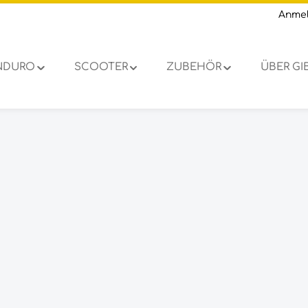
Anme
NDURO
SCOOTER
ZUBEHÖR
ÜBER G